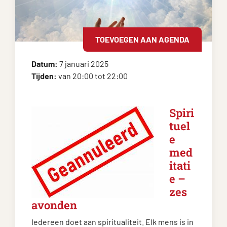
TOEVOEGEN AAN AGENDA
Datum:
7 januari 2025
Tijden:
van 20:00 tot 22:00
Spiri
tuel
e
med
itati
e –
zes
avonden
Iedereen doet aan spiritualiteit. Elk mens is in