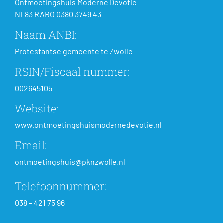
Ontmoetingshuis Moderne Devotie
NL83 RABO 0380 3749 43
Naam ANBI:
Protestantse gemeente te Zwolle
RSIN/Fiscaal nummer:
002645105
Website:
www.ontmoetingshuismodernedevotie.nl
Email:
ontmoetingshuis@pknzwolle.nl
Telefoonnummer:
038 – 421 75 96