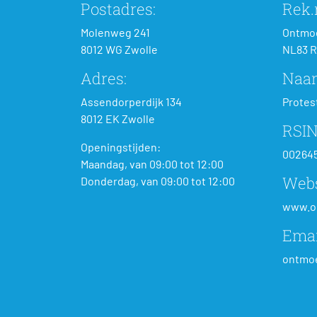
Postadres:
Rek.n
Molenweg 241
Ontmoe
8012 WG Zwolle
NL83 R
Adres:
Naa
Assendorperdijk 134
Protes
8012 EK Zwolle
RSIN
Openingstijden:
00264
Maandag, van 09:00 tot 12:00
Webs
Donderdag, van 09:00 tot 12:00
www.o
Emai
ontmoe