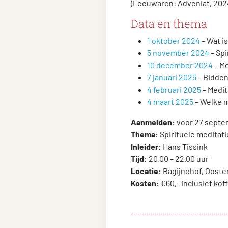
(Leeuwaren: Adveniat, 202
Data en thema
1 oktober 2024
– Wat i
5 november 2024
– Spi
10 december 2024
– Me
7 januari 2025
– Bidden
4 februari 2025
– Medit
4 maart 2025
– Welke m
Aanmelden:
voor 27 septe
Thema:
Spirituele meditati
Inleider:
Hans Tissink
Tijd:
20.00 – 22.00 uur
Locatie:
Bagijnehof, Ooste
Kosten:
€60,- inclusief kof