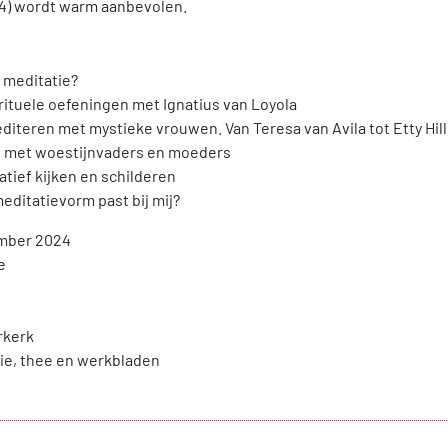
4) wordt warm aanbevolen.
s meditatie?
rituele oefeningen met Ignatius van Loyola
diteren met mystieke vrouwen. Van Teresa van Avila tot Etty Hi
 met woestijnvaders en moeders
atief kijken en schilderen
editatievorm past bij mij?
mber 2024
e
rkerk
fie, thee en werkbladen