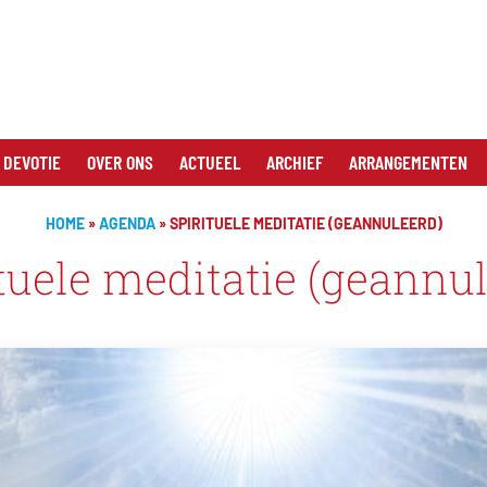
 DEVOTIE
OVER ONS
ACTUEEL
ARCHIEF
ARRANGEMENTEN
HOME
»
AGENDA
»
SPIRITUELE MEDITATIE (GEANNULEERD)
tuele meditatie (geannu