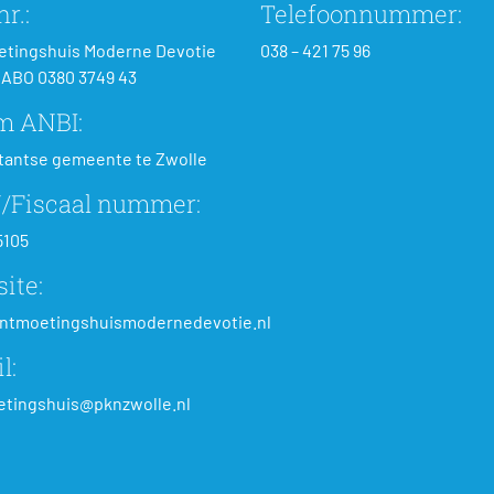
r.:
Telefoonnummer:
tingshuis Moderne Devotie
038 – 421 75 96
ABO 0380 3749 43
m ANBI:
tantse gemeente te Zwolle
/Fiscaal nummer:
5105
ite:
ntmoetingshuismodernedevotie.nl
l:
tingshuis@pknzwolle.nl