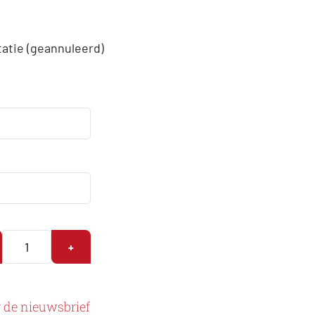
tatie (geannuleerd)
+
r de nieuwsbrief