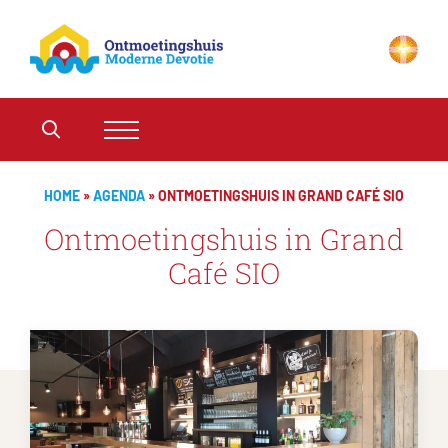
HOME
»
AGENDA
»
ONTMOETINGSHUIS IN GRAND CAFÉ SIO
Ontmoetingshuis in Grand
Café SIO