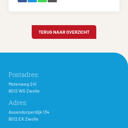
TERUG NAAR OVERZICHT
Postadres:
Molenweg 241
8012 WG Zwolle
Adres:
Assendorperdijk 134
8012 EK Zwolle