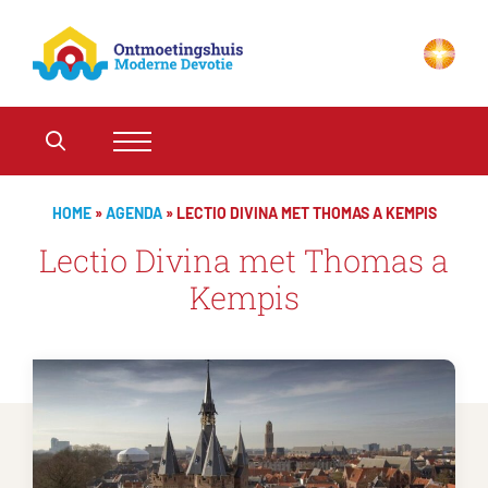
HOME
»
AGENDA
»
LECTIO DIVINA MET THOMAS A KEMPIS
Lectio Divina met Thomas a
Kempis