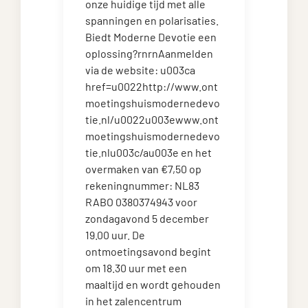
onze huidige tijd met alle
spanningen en polarisaties.
Biedt Moderne Devotie een
oplossing?rnrnAanmelden
via de website: u003ca
href=u0022http://www.ont
moetingshuismodernedevo
tie.nl/u0022u003ewww.ont
moetingshuismodernedevo
tie.nlu003c/au003e en het
overmaken van €7,50 op
rekeningnummer: NL83
RABO 0380374943 voor
zondagavond 5 december
19.00 uur. De
ontmoetingsavond begint
om 18.30 uur met een
maaltijd en wordt gehouden
in het zalencentrum