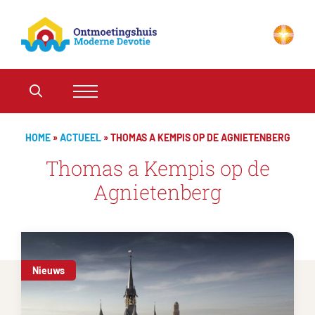
HOME
»
ACTUEEL
»
THOMAS A KEMPIS OP DE AGNIETENBERG
Thomas a Kempis op de
Agnietenberg
Nieuws